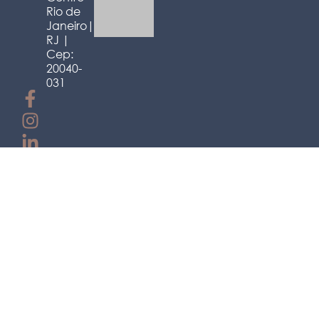
Rio de
Janeiro|
RJ |
Cep:
20040-
031